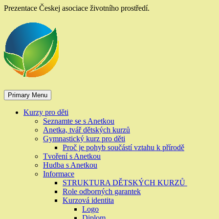
Skip
Prezentace Českej asociace životního prostředí.
to
content
Primary Menu
Kurzy pro děti
Seznamte se s Anetkou
Anetka, tvář dětských kurzů
Gymnastický kurz pro děti
Proč je pohyb součástí vztahu k přírodě
Tvoření s Anetkou
Hudba s Anetkou
Informace
STRUKTURA DĚTSKÝCH KURZŮ
Role odborných garantek
Kurzová identita
Logo
Diplom