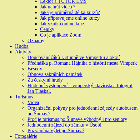
Lektor a TUTOR LMS
Jak nahrát videa ?
Jaká je průměrná délka kurzů?
Jak připravujeme online kurzy
Jak vzniká online kurz
Ceníky
Co je aplikace Zoom
Oznamy
Hudba
Aktivity
Doučování žáků I. stupně ve Vimperku a okolí
Přednáška p. Romana Hájnika o histórii mesta Vimperk
Besedy
Obnova sakrálních památek
Za českými hrady
Hudební vystoupení – vimperský klavírista a fotograf
Jan Tláskal.
Turismus
Videa
Organizační pokyny pro jednodenní zájezdy autobusem
po Šumavě
Proč je turismus po Šumavě výhodný i pro seniory
Jednodenní zájezd do zámku v Úsobí
Pozvání na výlet po Šumavě
Fotogalérie