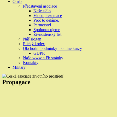
O nás
Představení asociace
Naše sídlo
Video prezentace
Proč to děláme.
Partnerství
Spolupracujeme
Živnostenský list
Náš slogan
Etický kodex
Obchodní podmínky – online kurzy
GDPR
Naše www a Fb stránky
Kontakty
Military
Propagace