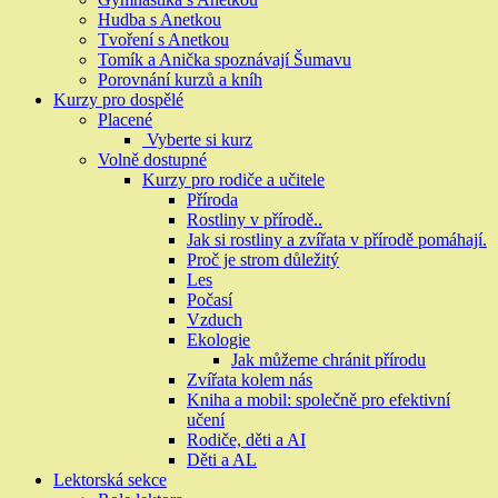
Hudba s Anetkou
Tvoření s Anetkou
Tomík a Anička spoznávají Šumavu
Porovnání kurzů a kníh
Kurzy pro dospělé
Placené
Vyberte si kurz
Volně dostupné
Kurzy pro rodiče a učitele
Příroda
Rostliny v přírodě..
Jak si rostliny a zvířata v přírodě pomáhají.
Proč je strom důležitý
Les
Počasí
Vzduch
Ekologie
Jak můžeme chránit přírodu
Zvířata kolem nás
Kniha a mobil: společně pro efektivní
učení
Rodiče, děti a AI
Děti a AL
Lektorská sekce