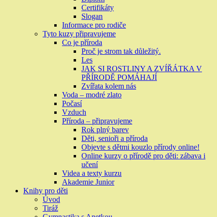
Certifikáty
Slogan
Informace pro rodiče
Tyto kuzy připravujeme
Co je příroda
Proč je strom tak důležitý.
Les
JAK SI ROSTLINY A ZVÍŘÁTKA V
PŘÍRODĚ POMÁHAJÍ
Zvířata kolem nás
Voda – modré zlato
Počasí
Vzduch
Příroda – připravujeme
Rok plný barev
Děti, senioři a příroda
Objevte s dětmi kouzlo přírody online!
Online kurzy o přírodě pro děti: zábava i
učení
Videa a texty kurzu
Akademie Junior
Knihy pro děti
Úvod
Tiráž
Gymnastika s Anetkou