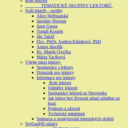
Role lektora
TEMATICKÉ SKUPINY LEKTORŮ
Naši lektoři – profily
Alice Heřmanská
Jaroslav Hesoun
Juraj Grega
Tomáš Koutek
Ján Takáč
Doc. PhDr. Andrea Klimková, PhD
Anton Jánošík
Bc. Marek Ovečka
Mária Vacíková
Vítejte mezi lektory
Spolupráce s lektory
Dotazník pro lektory
Informace pro lektory
Role lektora
Odměny lektorů
Spolupráce lektorů ze Slovenska
Jak lektor bez živnosti zdaní odměnu za
kurz
Podpora a zázemí
Technické minimum
Smlouva o poskytování lektorských služeb
Nejčastější otázky