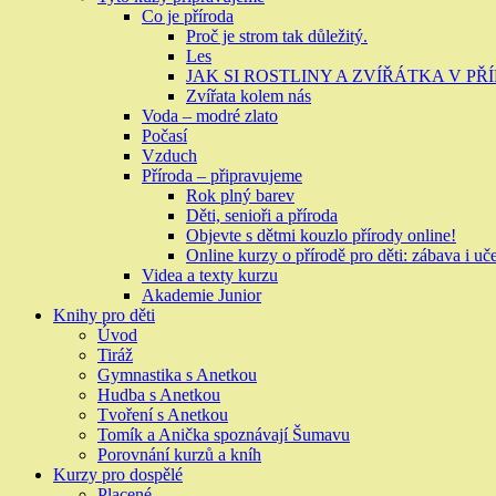
Co je příroda
Proč je strom tak důležitý.
Les
JAK SI ROSTLINY A ZVÍŘÁTKA V P
Zvířata kolem nás
Voda – modré zlato
Počasí
Vzduch
Příroda – připravujeme
Rok plný barev
Děti, senioři a příroda
Objevte s dětmi kouzlo přírody online!
Online kurzy o přírodě pro děti: zábava i uč
Videa a texty kurzu
Akademie Junior
Knihy pro děti
Úvod
Tiráž
Gymnastika s Anetkou
Hudba s Anetkou
Tvoření s Anetkou
Tomík a Anička spoznávají Šumavu
Porovnání kurzů a kníh
Kurzy pro dospělé
Placené