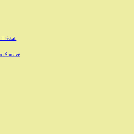
 Tláskal.
 po Šumavě