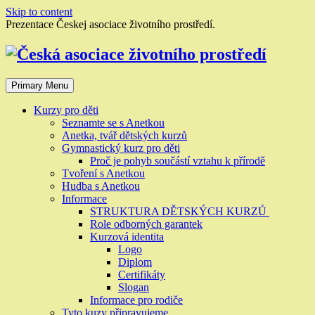
Skip to content
Prezentace Českej asociace životního prostředí.
Primary Menu
Kurzy pro děti
Seznamte se s Anetkou
Anetka, tvář dětských kurzů
Gymnastický kurz pro děti
Proč je pohyb součástí vztahu k přírodě
Tvoření s Anetkou
Hudba s Anetkou
Informace
STRUKTURA DĚTSKÝCH KURZŮ
Role odborných garantek
Kurzová identita
Logo
Diplom
Certifikáty
Slogan
Informace pro rodiče
Tyto kuzy připravujeme