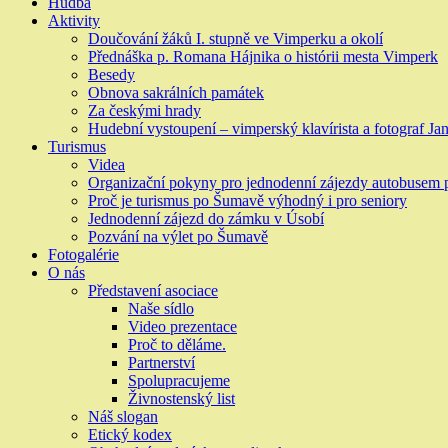
Hudba
Aktivity
Doučování žáků I. stupně ve Vimperku a okolí
Přednáška p. Romana Hájnika o histórii mesta Vimperk
Besedy
Obnova sakrálních památek
Za českými hrady
Hudební vystoupení – vimperský klavírista a fotograf Jan
Turismus
Videa
Organizační pokyny pro jednodenní zájezdy autobusem
Proč je turismus po Šumavě výhodný i pro seniory
Jednodenní zájezd do zámku v Úsobí
Pozvání na výlet po Šumavě
Fotogalérie
O nás
Představení asociace
Naše sídlo
Video prezentace
Proč to děláme.
Partnerství
Spolupracujeme
Živnostenský list
Náš slogan
Etický kodex