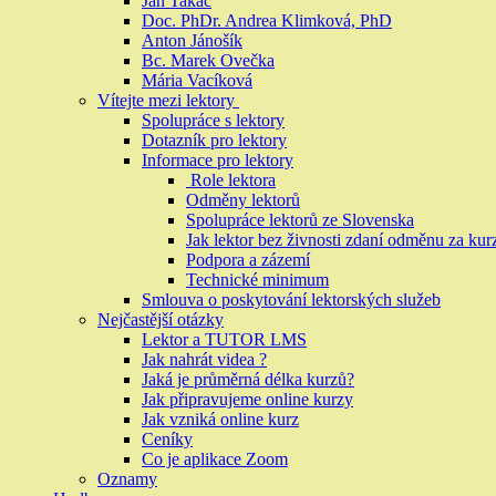
Ján Takáč
Doc. PhDr. Andrea Klimková, PhD
Anton Jánošík
Bc. Marek Ovečka
Mária Vacíková
Vítejte mezi lektory
Spolupráce s lektory
Dotazník pro lektory
Informace pro lektory
Role lektora
Odměny lektorů
Spolupráce lektorů ze Slovenska
Jak lektor bez živnosti zdaní odměnu za kur
Podpora a zázemí
Technické minimum
Smlouva o poskytování lektorských služeb
Nejčastější otázky
Lektor a TUTOR LMS
Jak nahrát videa ?
Jaká je průměrná délka kurzů?
Jak připravujeme online kurzy
Jak vzniká online kurz
Ceníky
Co je aplikace Zoom
Oznamy