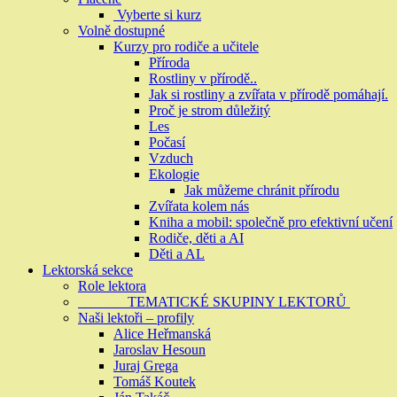
Vyberte si kurz
Volně dostupné
Kurzy pro rodiče a učitele
Příroda
Rostliny v přírodě..
Jak si rostliny a zvířata v přírodě pomáhají.
Proč je strom důležitý
Les
Počasí
Vzduch
Ekologie
Jak můžeme chránit přírodu
Zvířata kolem nás
Kniha a mobil: společně pro efektivní učení
Rodiče, děti a AI
Děti a AL
Lektorská sekce
Role lektora
TEMATICKÉ SKUPINY LEKTORŮ
Naši lektoři – profily
Alice Heřmanská
Jaroslav Hesoun
Juraj Grega
Tomáš Koutek