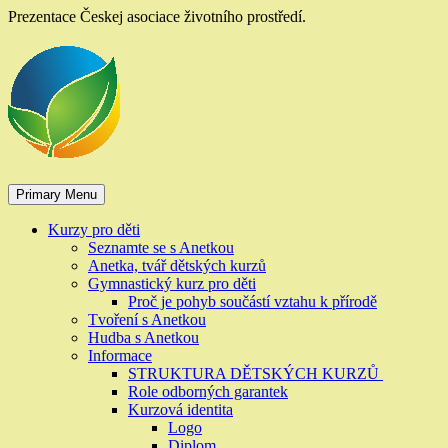
Skip
Prezentace Českej asociace životního prostředí.
to
content
Primary Menu
Kurzy pro děti
Seznamte se s Anetkou
Anetka, tvář dětských kurzů
Gymnastický kurz pro děti
Proč je pohyb součástí vztahu k přírodě
Tvoření s Anetkou
Hudba s Anetkou
Informace
STRUKTURA DĚTSKÝCH KURZŮ
Role odborných garantek
Kurzová identita
Logo
Diplom