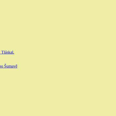
 Tláskal.
 po Šumavě