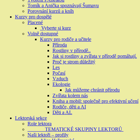
Tomík a Anička spoznávají Šumavu
Porovnání kurzů a kníh
Kurzy pro dospělé
Placené
Vyberte si kurz
Volně dostupné
Kurzy pro rodiče a učitele
Příroda
Rostliny v přírodě..
Jak si rostliny a zvířata v přírodě pomáhají.
Proč je strom důležitý
Les
Počasí
Vzduch
Ekologie
Jak můžeme chránit přírodu
Zvířata kolem nás
Kniha a mobil: společně pro efektivní učení
Rodiče, děti a AI
Děti a AL
Lektorská sekce
Role lektora
TEMATICKÉ SKUPINY LEKTORŮ
Naši lektoři – profily