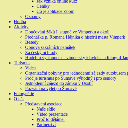
Jak vzniká online kurz
Ceníky
Co je aplikace Zoom
Oznamy
Hudba
Aktivity
Doučování žáků I. stupně ve Vimperku a okolí
Přednáška p. Romana Hájnika o histórii mesta Vimperk
Besedy
Obnova sakrálních památek
Za českými hrady
Hudební vystoupení – vimperský klavírista a fotograf Jan
Turismus
Videa
Organizační pokyny pro jednodenní zájezdy autobusem
Proč je turismus po Šumavě výhodný i pro seniory
Jednodenní zájezd do zámku v Úsobí
Pozvání na výlet po Šumavě
Fotogalérie
O nás
Představení asociace
Naše sídlo
Video prezentace
Proč to děláme.
Partnerství