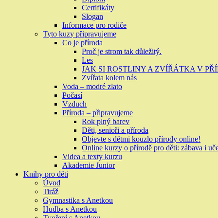
Certifikáty
Slogan
Informace pro rodiče
Tyto kuzy připravujeme
Co je příroda
Proč je strom tak důležitý.
Les
JAK SI ROSTLINY A ZVÍŘÁTKA V P
Zvířata kolem nás
Voda – modré zlato
Počasí
Vzduch
Příroda – připravujeme
Rok plný barev
Děti, senioři a příroda
Objevte s dětmi kouzlo přírody online!
Online kurzy o přírodě pro děti: zábava i uč
Videa a texty kurzu
Akademie Junior
Knihy pro děti
Úvod
Tiráž
Gymnastika s Anetkou
Hudba s Anetkou
Tvoření s Anetkou