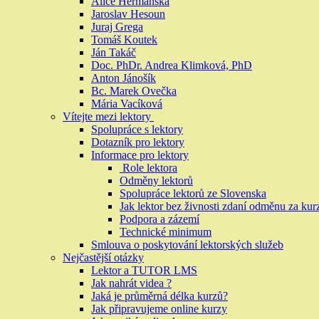
Alice Heřmanská
Jaroslav Hesoun
Juraj Grega
Tomáš Koutek
Ján Takáč
Doc. PhDr. Andrea Klimková, PhD
Anton Jánošík
Bc. Marek Ovečka
Mária Vacíková
Vítejte mezi lektory
Spolupráce s lektory
Dotazník pro lektory
Informace pro lektory
Role lektora
Odměny lektorů
Spolupráce lektorů ze Slovenska
Jak lektor bez živnosti zdaní odměnu za kur
Podpora a zázemí
Technické minimum
Smlouva o poskytování lektorských služeb
Nejčastější otázky
Lektor a TUTOR LMS
Jak nahrát videa ?
Jaká je průměrná délka kurzů?
Jak připravujeme online kurzy