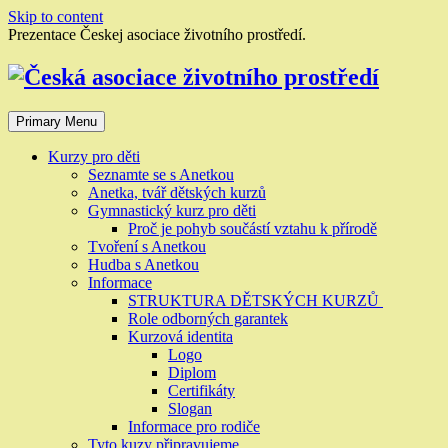
Skip to content
Prezentace Českej asociace životního prostředí.
Primary Menu
Kurzy pro děti
Seznamte se s Anetkou
Anetka, tvář dětských kurzů
Gymnastický kurz pro děti
Proč je pohyb součástí vztahu k přírodě
Tvoření s Anetkou
Hudba s Anetkou
Informace
STRUKTURA DĚTSKÝCH KURZŮ
Role odborných garantek
Kurzová identita
Logo
Diplom
Certifikáty
Slogan
Informace pro rodiče
Tyto kuzy připravujeme