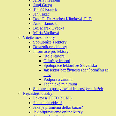
Jaroslav Hesoun
Juraj Grega
Tomáš Koutek
Ján Takáč
Doc. PhDr. Andrea Klimková, PhD
Anton Jánošík
Bc. Marek Ovečka
Mária Vacíková
Vítejte mezi lektory
Spolupráce s lektory
Dotazník pro lektory
Informace pro lektory
Role lektora
Odměny lektorů
Spolupráce lektorů ze Slovenska
Jak lektor bez živnosti zdaní odměnu za
kurz
Podpora a zázemí
Technické minimum
Smlouva o poskytování lektorských služeb
Nejčastější otázky
Lektor a TUTOR LMS
Jak nahrát videa ?
Jaká je průměrná délka kurzů?
Jak připravujeme online kurzy