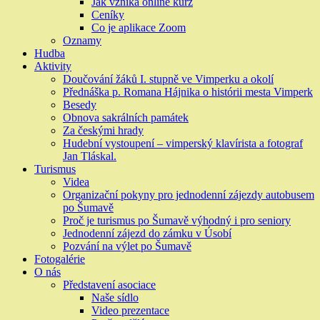
Jak vzniká online kurz
Ceníky
Co je aplikace Zoom
Oznamy
Hudba
Aktivity
Doučování žáků I. stupně ve Vimperku a okolí
Přednáška p. Romana Hájnika o histórii mesta Vimperk
Besedy
Obnova sakrálních památek
Za českými hrady
Hudební vystoupení – vimperský klavírista a fotograf
Jan Tláskal.
Turismus
Videa
Organizační pokyny pro jednodenní zájezdy autobusem
po Šumavě
Proč je turismus po Šumavě výhodný i pro seniory
Jednodenní zájezd do zámku v Úsobí
Pozvání na výlet po Šumavě
Fotogalérie
O nás
Představení asociace
Naše sídlo
Video prezentace