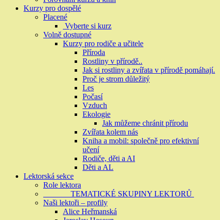
Kurzy pro dospělé
Placené
Vyberte si kurz
Volně dostupné
Kurzy pro rodiče a učitele
Příroda
Rostliny v přírodě..
Jak si rostliny a zvířata v přírodě pomáhají.
Proč je strom důležitý
Les
Počasí
Vzduch
Ekologie
Jak můžeme chránit přírodu
Zvířata kolem nás
Kniha a mobil: společně pro efektivní
učení
Rodiče, děti a AI
Děti a AL
Lektorská sekce
Role lektora
TEMATICKÉ SKUPINY LEKTORŮ
Naši lektoři – profily
Alice Heřmanská