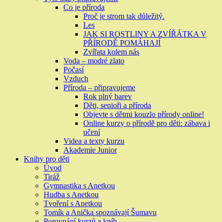
Co je příroda
Proč je strom tak důležitý.
Les
JAK SI ROSTLINY A ZVÍŘÁTKA V
PŘÍRODĚ POMÁHAJÍ
Zvířata kolem nás
Voda – modré zlato
Počasí
Vzduch
Příroda – připravujeme
Rok plný barev
Děti, senioři a příroda
Objevte s dětmi kouzlo přírody online!
Online kurzy o přírodě pro děti: zábava i
učení
Videa a texty kurzu
Akademie Junior
Knihy pro děti
Úvod
Tiráž
Gymnastika s Anetkou
Hudba s Anetkou
Tvoření s Anetkou
Tomík a Anička spoznávají Šumavu
Porovnání kurzů a kníh