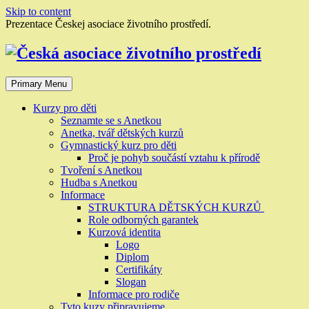
Skip to content
Prezentace Českej asociace životního prostředí.
Primary Menu
Kurzy pro děti
Seznamte se s Anetkou
Anetka, tvář dětských kurzů
Gymnastický kurz pro děti
Proč je pohyb součástí vztahu k přírodě
Tvoření s Anetkou
Hudba s Anetkou
Informace
STRUKTURA DĚTSKÝCH KURZŮ
Role odborných garantek
Kurzová identita
Logo
Diplom
Certifikáty
Slogan
Informace pro rodiče
Tyto kuzy připravujeme