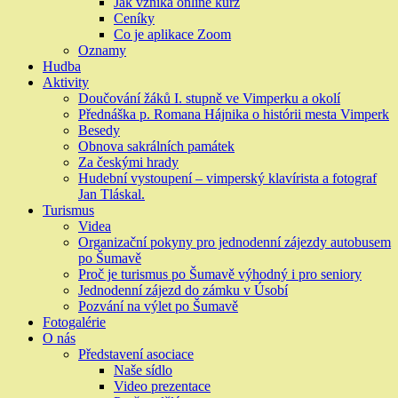
Jak vzniká online kurz
Ceníky
Co je aplikace Zoom
Oznamy
Hudba
Aktivity
Doučování žáků I. stupně ve Vimperku a okolí
Přednáška p. Romana Hájnika o histórii mesta Vimperk
Besedy
Obnova sakrálních památek
Za českými hrady
Hudební vystoupení – vimperský klavírista a fotograf
Jan Tláskal.
Turismus
Videa
Organizační pokyny pro jednodenní zájezdy autobusem
po Šumavě
Proč je turismus po Šumavě výhodný i pro seniory
Jednodenní zájezd do zámku v Úsobí
Pozvání na výlet po Šumavě
Fotogalérie
O nás
Představení asociace
Naše sídlo
Video prezentace