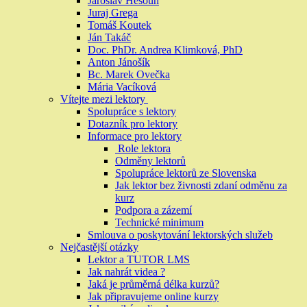
Jaroslav Hesoun
Juraj Grega
Tomáš Koutek
Ján Takáč
Doc. PhDr. Andrea Klimková, PhD
Anton Jánošík
Bc. Marek Ovečka
Mária Vacíková
Vítejte mezi lektory
Spolupráce s lektory
Dotazník pro lektory
Informace pro lektory
Role lektora
Odměny lektorů
Spolupráce lektorů ze Slovenska
Jak lektor bez živnosti zdaní odměnu za
kurz
Podpora a zázemí
Technické minimum
Smlouva o poskytování lektorských služeb
Nejčastější otázky
Lektor a TUTOR LMS
Jak nahrát videa ?
Jaká je průměrná délka kurzů?
Jak připravujeme online kurzy