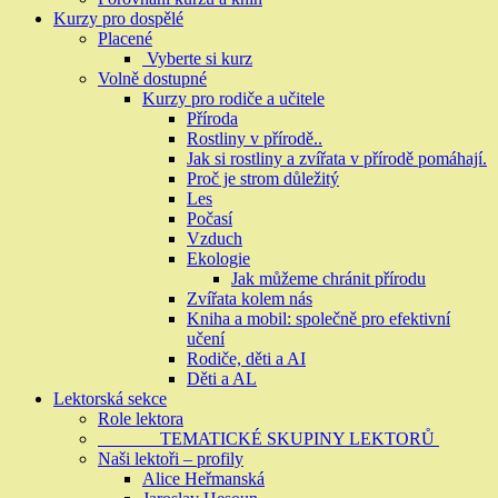
Kurzy pro dospělé
Placené
Vyberte si kurz
Volně dostupné
Kurzy pro rodiče a učitele
Příroda
Rostliny v přírodě..
Jak si rostliny a zvířata v přírodě pomáhají.
Proč je strom důležitý
Les
Počasí
Vzduch
Ekologie
Jak můžeme chránit přírodu
Zvířata kolem nás
Kniha a mobil: společně pro efektivní
učení
Rodiče, děti a AI
Děti a AL
Lektorská sekce
Role lektora
TEMATICKÉ SKUPINY LEKTORŮ
Naši lektoři – profily
Alice Heřmanská