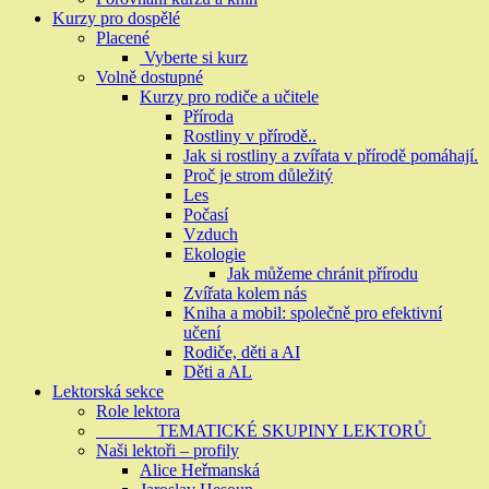
Kurzy pro dospělé
Placené
Vyberte si kurz
Volně dostupné
Kurzy pro rodiče a učitele
Příroda
Rostliny v přírodě..
Jak si rostliny a zvířata v přírodě pomáhají.
Proč je strom důležitý
Les
Počasí
Vzduch
Ekologie
Jak můžeme chránit přírodu
Zvířata kolem nás
Kniha a mobil: společně pro efektivní
učení
Rodiče, děti a AI
Děti a AL
Lektorská sekce
Role lektora
TEMATICKÉ SKUPINY LEKTORŮ
Naši lektoři – profily
Alice Heřmanská