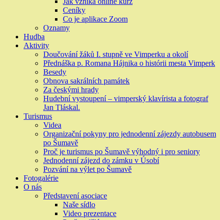
Jak vzniká online kurz
Ceníky
Co je aplikace Zoom
Oznamy
Hudba
Aktivity
Doučování žáků I. stupně ve Vimperku a okolí
Přednáška p. Romana Hájnika o histórii mesta Vimperk
Besedy
Obnova sakrálních památek
Za českými hrady
Hudební vystoupení – vimperský klavírista a fotograf
Jan Tláskal.
Turismus
Videa
Organizační pokyny pro jednodenní zájezdy autobusem
po Šumavě
Proč je turismus po Šumavě výhodný i pro seniory
Jednodenní zájezd do zámku v Úsobí
Pozvání na výlet po Šumavě
Fotogalérie
O nás
Představení asociace
Naše sídlo
Video prezentace