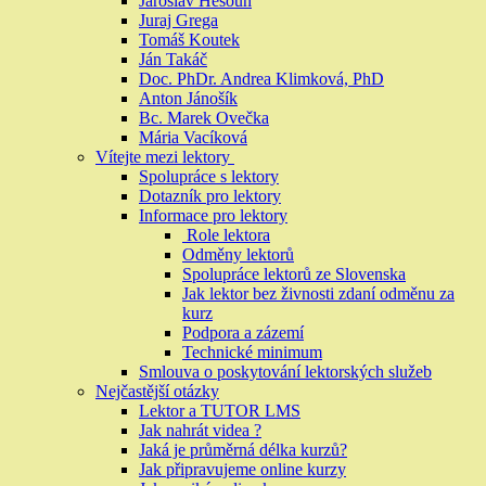
Jaroslav Hesoun
Juraj Grega
Tomáš Koutek
Ján Takáč
Doc. PhDr. Andrea Klimková, PhD
Anton Jánošík
Bc. Marek Ovečka
Mária Vacíková
Vítejte mezi lektory
Spolupráce s lektory
Dotazník pro lektory
Informace pro lektory
Role lektora
Odměny lektorů
Spolupráce lektorů ze Slovenska
Jak lektor bez živnosti zdaní odměnu za
kurz
Podpora a zázemí
Technické minimum
Smlouva o poskytování lektorských služeb
Nejčastější otázky
Lektor a TUTOR LMS
Jak nahrát videa ?
Jaká je průměrná délka kurzů?
Jak připravujeme online kurzy