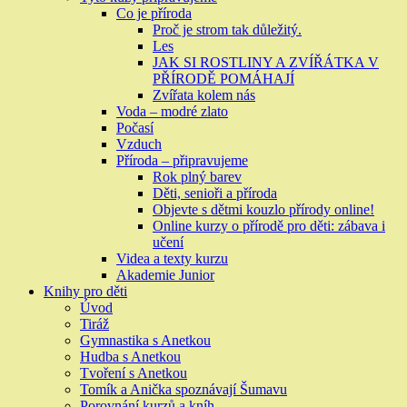
Co je příroda
Proč je strom tak důležitý.
Les
JAK SI ROSTLINY A ZVÍŘÁTKA V
PŘÍRODĚ POMÁHAJÍ
Zvířata kolem nás
Voda – modré zlato
Počasí
Vzduch
Příroda – připravujeme
Rok plný barev
Děti, senioři a příroda
Objevte s dětmi kouzlo přírody online!
Online kurzy o přírodě pro děti: zábava i
učení
Videa a texty kurzu
Akademie Junior
Knihy pro děti
Úvod
Tiráž
Gymnastika s Anetkou
Hudba s Anetkou
Tvoření s Anetkou
Tomík a Anička spoznávají Šumavu
Porovnání kurzů a kníh