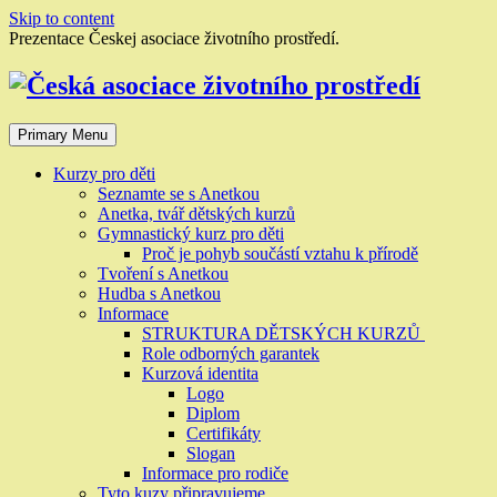
Skip to content
Prezentace Českej asociace životního prostředí.
Primary Menu
Kurzy pro děti
Seznamte se s Anetkou
Anetka, tvář dětských kurzů
Gymnastický kurz pro děti
Proč je pohyb součástí vztahu k přírodě
Tvoření s Anetkou
Hudba s Anetkou
Informace
STRUKTURA DĚTSKÝCH KURZŮ
Role odborných garantek
Kurzová identita
Logo
Diplom
Certifikáty
Slogan
Informace pro rodiče
Tyto kuzy připravujeme