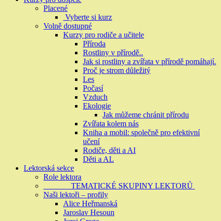
Placené
Vyberte si kurz
Volně dostupné
Kurzy pro rodiče a učitele
Příroda
Rostliny v přírodě..
Jak si rostliny a zvířata v přírodě pomáhají.
Proč je strom důležitý
Les
Počasí
Vzduch
Ekologie
Jak můžeme chránit přírodu
Zvířata kolem nás
Kniha a mobil: společně pro efektivní
učení
Rodiče, děti a AI
Děti a AL
Lektorská sekce
Role lektora
TEMATICKÉ SKUPINY LEKTORŮ
Naši lektoři – profily
Alice Heřmanská
Jaroslav Hesoun