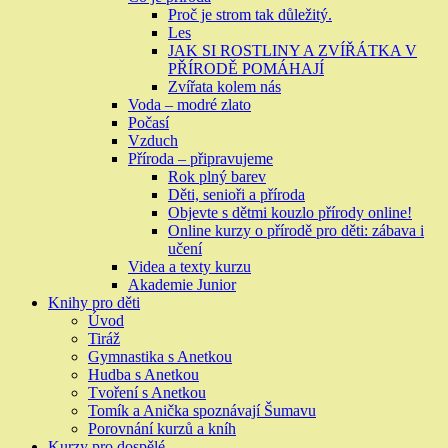
Proč je strom tak důležitý.
Les
JAK SI ROSTLINY A ZVÍŘÁTKA V
PŘÍRODĚ POMÁHAJÍ
Zvířata kolem nás
Voda – modré zlato
Počasí
Vzduch
Příroda – připravujeme
Rok plný barev
Děti, senioři a příroda
Objevte s dětmi kouzlo přírody online!
Online kurzy o přírodě pro děti: zábava i
učení
Videa a texty kurzu
Akademie Junior
Knihy pro děti
Úvod
Tiráž
Gymnastika s Anetkou
Hudba s Anetkou
Tvoření s Anetkou
Tomík a Anička spoznávají Šumavu
Porovnání kurzů a kníh
Kurzy pro dospělé