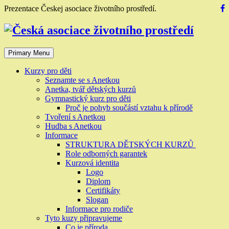
Skip
Prezentace Českej asociace životního prostředí.
to
content
Primary Menu
Kurzy pro děti
Seznamte se s Anetkou
Anetka, tvář dětských kurzů
Gymnastický kurz pro děti
Proč je pohyb součástí vztahu k přírodě
Tvoření s Anetkou
Hudba s Anetkou
Informace
STRUKTURA DĚTSKÝCH KURZŮ
Role odborných garantek
Kurzová identita
Logo
Diplom
Certifikáty
Slogan
Informace pro rodiče
Tyto kuzy připravujeme
Co je příroda