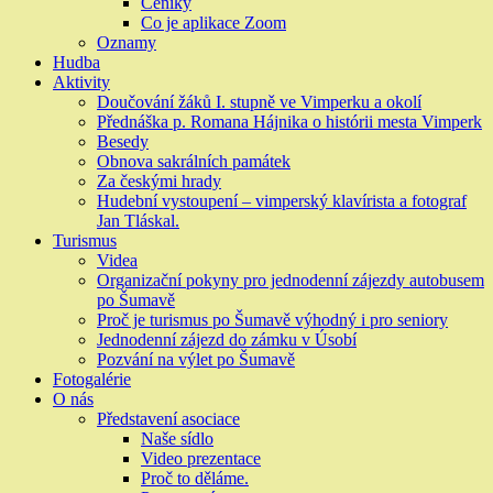
Ceníky
Co je aplikace Zoom
Oznamy
Hudba
Aktivity
Doučování žáků I. stupně ve Vimperku a okolí
Přednáška p. Romana Hájnika o histórii mesta Vimperk
Besedy
Obnova sakrálních památek
Za českými hrady
Hudební vystoupení – vimperský klavírista a fotograf
Jan Tláskal.
Turismus
Videa
Organizační pokyny pro jednodenní zájezdy autobusem
po Šumavě
Proč je turismus po Šumavě výhodný i pro seniory
Jednodenní zájezd do zámku v Úsobí
Pozvání na výlet po Šumavě
Fotogalérie
O nás
Představení asociace
Naše sídlo
Video prezentace
Proč to děláme.