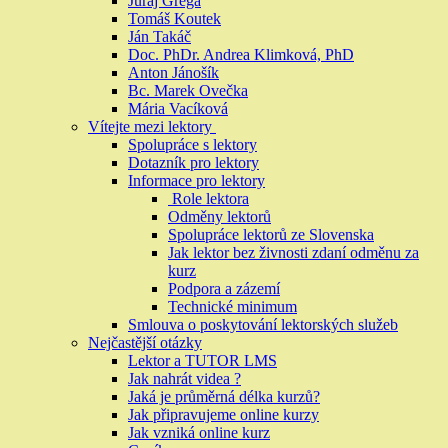
Juraj Grega
Tomáš Koutek
Ján Takáč
Doc. PhDr. Andrea Klimková, PhD
Anton Jánošík
Bc. Marek Ovečka
Mária Vacíková
Vítejte mezi lektory
Spolupráce s lektory
Dotazník pro lektory
Informace pro lektory
Role lektora
Odměny lektorů
Spolupráce lektorů ze Slovenska
Jak lektor bez živnosti zdaní odměnu za
kurz
Podpora a zázemí
Technické minimum
Smlouva o poskytování lektorských služeb
Nejčastější otázky
Lektor a TUTOR LMS
Jak nahrát videa ?
Jaká je průměrná délka kurzů?
Jak připravujeme online kurzy
Jak vzniká online kurz