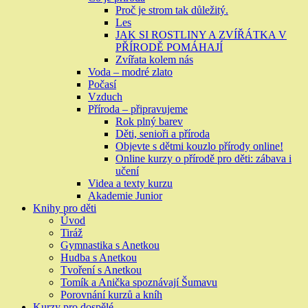
Proč je strom tak důležitý.
Les
JAK SI ROSTLINY A ZVÍŘÁTKA V
PŘÍRODĚ POMÁHAJÍ
Zvířata kolem nás
Voda – modré zlato
Počasí
Vzduch
Příroda – připravujeme
Rok plný barev
Děti, senioři a příroda
Objevte s dětmi kouzlo přírody online!
Online kurzy o přírodě pro děti: zábava i
učení
Videa a texty kurzu
Akademie Junior
Knihy pro děti
Úvod
Tiráž
Gymnastika s Anetkou
Hudba s Anetkou
Tvoření s Anetkou
Tomík a Anička spoznávají Šumavu
Porovnání kurzů a kníh
Kurzy pro dospělé