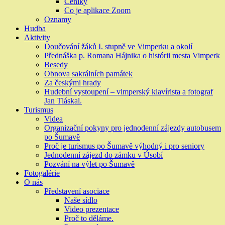
Ceníky
Co je aplikace Zoom
Oznamy
Hudba
Aktivity
Doučování žáků I. stupně ve Vimperku a okolí
Přednáška p. Romana Hájnika o histórii mesta Vimperk
Besedy
Obnova sakrálních památek
Za českými hrady
Hudební vystoupení – vimperský klavírista a fotograf
Jan Tláskal.
Turismus
Videa
Organizační pokyny pro jednodenní zájezdy autobusem
po Šumavě
Proč je turismus po Šumavě výhodný i pro seniory
Jednodenní zájezd do zámku v Úsobí
Pozvání na výlet po Šumavě
Fotogalérie
O nás
Představení asociace
Naše sídlo
Video prezentace
Proč to děláme.