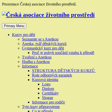
Skip
Prezentace Českej asociace životního prostředí.
to
content
Primary Menu
Kurzy pro děti
Seznamte se s Anetkou
Anetka, tvář dětských kurzů
Gymnastický kurz pro děti
Proč je pohyb součástí vztahu k přírodě
Tvoření s Anetkou
Hudba s Anetkou
Informace
STRUKTURA DĚTSKÝCH KURZŮ
Role odborných garantek
Kurzová identita
Logo
Diplom
Certifikáty
Slogan
Informace pro rodiče
Tyto kuzy připravujeme
Co je příroda