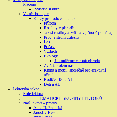
Placené
Vyberte si kurz
Volně dostupné
Kurzy pro rodiče a učitele
Příroda
Rostliny v přírodě..
Jak si rostliny a zvířata v přírodě pomáhají.
Proč je strom důležitý
Les
Počasí
Vzduch
Ekologie
Jak můžeme chránit přírodu
Zvířata kolem nás
Kniha a mobil: společně pro efektivní
učení
Rodiče, děti a AI
Děti a AL
Lektorská sekce
Role lektora
TEMATICKÉ SKUPINY LEKTORŮ
Naši lektoři – profily
Alice Heřmanská
Jaroslav Hesoun