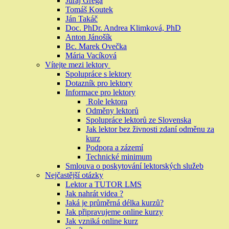
Juraj Grega
Tomáš Koutek
Ján Takáč
Doc. PhDr. Andrea Klimková, PhD
Anton Jánošík
Bc. Marek Ovečka
Mária Vacíková
Vítejte mezi lektory
Spolupráce s lektory
Dotazník pro lektory
Informace pro lektory
Role lektora
Odměny lektorů
Spolupráce lektorů ze Slovenska
Jak lektor bez živnosti zdaní odměnu za
kurz
Podpora a zázemí
Technické minimum
Smlouva o poskytování lektorských služeb
Nejčastější otázky
Lektor a TUTOR LMS
Jak nahrát videa ?
Jaká je průměrná délka kurzů?
Jak připravujeme online kurzy
Jak vzniká online kurz