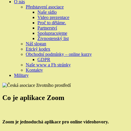
O nás
Představení asociace
Naše sídlo
Video prezentace
Proč to děláme.
Partnerství
Spolupracujeme
Živnostenský list
Náš slogan
Etický kodex
Obchodní podmínky – online kurzy
GDPR
Naše www a Fb stránky
Kontakty
Military
Co je aplikace Zoom
Zoom
je jednoduchá aplikace pro online videohovory.