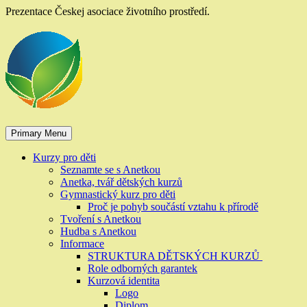
Skip
Prezentace Českej asociace životního prostředí.
to
content
Primary Menu
Kurzy pro děti
Seznamte se s Anetkou
Anetka, tvář dětských kurzů
Gymnastický kurz pro děti
Proč je pohyb součástí vztahu k přírodě
Tvoření s Anetkou
Hudba s Anetkou
Informace
STRUKTURA DĚTSKÝCH KURZŮ
Role odborných garantek
Kurzová identita
Logo
Diplom