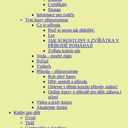
Certifikáty
Slogan
Informace pro rodiče
Tyto kuzy připravujeme
Co je příroda
Proč je strom tak důležitý.
Les
JAK SI ROSTLINY A ZVÍŘÁTKA V
PŘÍRODĚ POMÁHAJÍ
Zvířata kolem nás
Voda – modré zlato
Počasí
Vzduch
Příroda – připravujeme
Rok plný barev
Děti, senioři a příroda
Objevte s dětmi kouzlo přírody online!
Online kurzy o přírodě pro děti: zábava i
učení
Videa a texty kurzu
Akademie Junior
Knihy pro děti
Úvod
Tiráž
Gymnastika s Anetkou