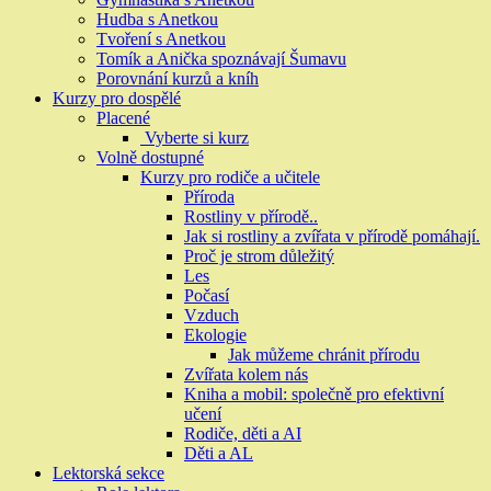
Hudba s Anetkou
Tvoření s Anetkou
Tomík a Anička spoznávají Šumavu
Porovnání kurzů a kníh
Kurzy pro dospělé
Placené
Vyberte si kurz
Volně dostupné
Kurzy pro rodiče a učitele
Příroda
Rostliny v přírodě..
Jak si rostliny a zvířata v přírodě pomáhají.
Proč je strom důležitý
Les
Počasí
Vzduch
Ekologie
Jak můžeme chránit přírodu
Zvířata kolem nás
Kniha a mobil: společně pro efektivní
učení
Rodiče, děti a AI
Děti a AL
Lektorská sekce