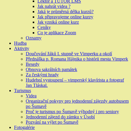
Lektor a TUTOR LMS
Jak nahrát videa ?
Jaká je průměrná délka kurzů?
Jak připravujeme online kurzy
Jak vzniká online kurz
Ceníky
Co je aplikace Zoom
Oznamy
Hudba
Aktivity
Doučování žáků I. stupně ve Vimperku a okolí
Přednáška p. Romana Hájnika o histórii mesta Vimperk
Besedy
Obnova sakrálních památek
Za českými hrady
Hudební vystoupení – vimperský klavírista a fotograf
Jan Tláskal.
Turismus
Videa
Organizační pokyny pro jednodenní zájezdy autobusem
po Šumavě
Proč je turismus po Šumavě výhodný i pro seniory
Jednodenní zájezd do zámku v Úsobí
Pozvání na výlet po Šumavě
Fotogalérie