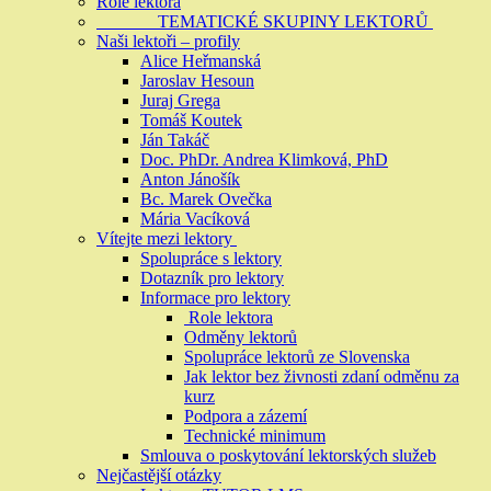
Role lektora
TEMATICKÉ SKUPINY LEKTORŮ
Naši lektoři – profily
Alice Heřmanská
Jaroslav Hesoun
Juraj Grega
Tomáš Koutek
Ján Takáč
Doc. PhDr. Andrea Klimková, PhD
Anton Jánošík
Bc. Marek Ovečka
Mária Vacíková
Vítejte mezi lektory
Spolupráce s lektory
Dotazník pro lektory
Informace pro lektory
Role lektora
Odměny lektorů
Spolupráce lektorů ze Slovenska
Jak lektor bez živnosti zdaní odměnu za
kurz
Podpora a zázemí
Technické minimum
Smlouva o poskytování lektorských služeb
Nejčastější otázky