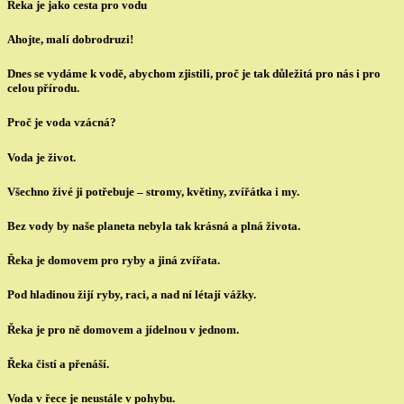
Řeka je jako cesta pro vodu
Ahojte, malí dobrodruzi!
Dnes se vydáme k vodě, abychom zjistili, proč je tak důležitá pro nás i pro
celou přírodu.
Proč je voda vzácná?
Voda je život.
Všechno živé ji potřebuje – stromy, květiny, zvířátka i my.
Bez vody by naše planeta nebyla tak krásná a plná života.
Řeka je domovem pro ryby a jiná zvířata.
Pod hladinou žijí ryby, raci, a nad ní létají vážky.
Řeka je pro ně domovem a jídelnou v jednom.
Řeka čistí a přenáší.
Voda v řece je neustále v pohybu.