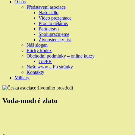
O nás
Představení asociace
Naše sídlo
Video prezentace
Proč to děláme.
Partnerství
Spolupracujeme
Živnostenský list
Náš slogan
Etický kodex
Obchodní podmínky – online kurzy
GDPR
Naše www a Fb stránky
Kontakty
Military
Voda-modré zlato