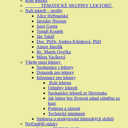
Role lektora
TEMATICKÉ SKUPINY LEKTORŮ
Naši lektoři – profily
Alice Heřmanská
Jaroslav Hesoun
Juraj Grega
Tomáš Koutek
Ján Takáč
Doc. PhDr. Andrea Klimková, PhD
Anton Jánošík
Bc. Marek Ovečka
Mária Vacíková
Vítejte mezi lektory
Spolupráce s lektory
Dotazník pro lektory
Informace pro lektory
Role lektora
Odměny lektorů
Spolupráce lektorů ze Slovenska
Jak lektor bez živnosti zdaní odměnu za
kurz
Podpora a zázemí
Technické minimum
Smlouva o poskytování lektorských služeb
Nejčastější otázky