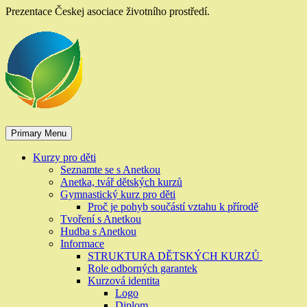
Skip
Prezentace Českej asociace životního prostředí.
to
content
Primary Menu
Kurzy pro děti
Seznamte se s Anetkou
Anetka, tvář dětských kurzů
Gymnastický kurz pro děti
Proč je pohyb součástí vztahu k přírodě
Tvoření s Anetkou
Hudba s Anetkou
Informace
STRUKTURA DĚTSKÝCH KURZŮ
Role odborných garantek
Kurzová identita
Logo
Diplom