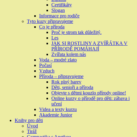
Certifikáty
Slogan
Informace pro rodiče
Tyto kuzy připravujeme
Co je příroda
Proč je strom tak důležitý.
Les
JAK SI ROSTLINY A ZVÍŘÁTKA V
PŘÍRODĚ POMÁHAJÍ
Zvířata kolem nás
Voda – modré zlato
Počasí
Vzduch
Příroda – připravujeme
Rok plný barev
Děti, senioři a příroda
Objevte s dětmi kouzlo přírody online!
Online kurzy o přírodě pro děti: zábava i
učení
Videa a texty kurzu
Akademie Junior
Knihy pro děti
Úvod
Tiráž
Gymnastika s Anetkou