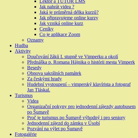
Lektor a TUTOR LMS
Jak nahrát videa ?
Jaká je průměrná délka kurzů?
Jak připravujeme online kurzy
Jak vzniká online kurz
Ceníky
Co je aplikace Zoom
Oznamy
Hudba
Aktivity
Doučování žáků I. stupně ve Vimperku a okolí
Přednáška p. Romana Hájnika o histórii mesta Vimperk
Besedy
Obnova sakrálních památek
Za českými hrady
Hudební vystoupení – vimperský klavírista a fotograf
Jan Tláskal.
Turismus
Videa
Organizační pokyny pro jednodenní zájezdy autobusem
po Šumavě
Proč je turismus po Šumavě výhodný i pro seniory
Jednodenní zájezd do zámku v Úsobí
Pozvání na výlet po Šumavě
Fotogalérie