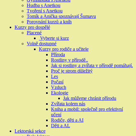
Hudba s Anetkou
Tvoření s Anetkou
Tomík a Anička spoznávají Šumavu
Porovnání kurzů a kníh
Kurzy pro dospělé
Placené
Vyberte si kurz
Volně dostupné
Kurzy pro rodiče a učitele
Příroda
Rostliny v přírodě..
Jak si rostliny a zvířata v přírodě pomáhají.
Proč je strom důležitý
Les
Počasí
Vzduch
Ekologie
Jak můžeme chránit přírodu
Zvířata kolem nás
Kniha a mobil: společně pro efektivní
učení
Rodiče, děti a AI
Děti a AL
Lektorská sekce