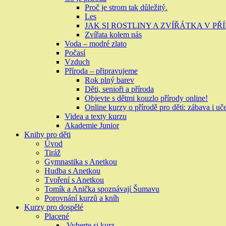
Proč je strom tak důležitý.
Les
JAK SI ROSTLINY A ZVÍŘÁTKA V P
Zvířata kolem nás
Voda – modré zlato
Počasí
Vzduch
Příroda – připravujeme
Rok plný barev
Děti, senioři a příroda
Objevte s dětmi kouzlo přírody online!
Online kurzy o přírodě pro děti: zábava i uč
Videa a texty kurzu
Akademie Junior
Knihy pro děti
Úvod
Tiráž
Gymnastika s Anetkou
Hudba s Anetkou
Tvoření s Anetkou
Tomík a Anička spoznávají Šumavu
Porovnání kurzů a kníh
Kurzy pro dospělé
Placené
Vyberte si kurz