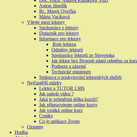
Doc. PhDr. Andrea Klimková, PhD
Anton Jánošík
Bc. Marek Ovečka
Mária Vacíková
Vítejte mezi lektory
Spolupráce s lektory
Dotazník pro lektory
Informace pro lektory
Role lektora
Odměny lektorů
Spolupráce lektorů ze Slovenska
Jak lektor bez živnosti zdaní odměnu za kur
Podpora a zázemí
Technické minimum
Smlouva o poskytování lektorských služeb
Nejčastější otázky
Lektor a TUTOR LMS
Jak nahrát videa ?
Jaká je průměrná délka kurzů?
Jak připravujeme online kurzy
Jak vzniká online kurz
Ceníky
Co je aplikace Zoom
Oznamy
Hudba