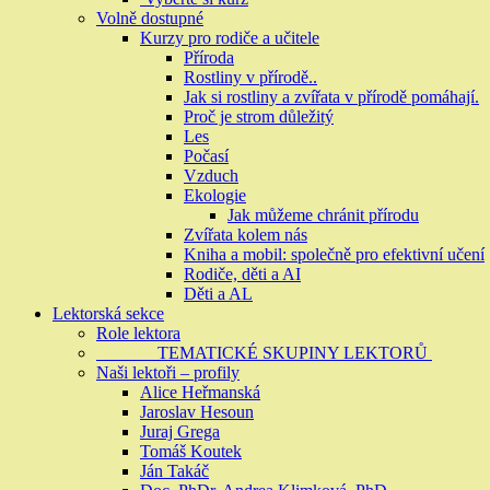
Volně dostupné
Kurzy pro rodiče a učitele
Příroda
Rostliny v přírodě..
Jak si rostliny a zvířata v přírodě pomáhají.
Proč je strom důležitý
Les
Počasí
Vzduch
Ekologie
Jak můžeme chránit přírodu
Zvířata kolem nás
Kniha a mobil: společně pro efektivní učení
Rodiče, děti a AI
Děti a AL
Lektorská sekce
Role lektora
TEMATICKÉ SKUPINY LEKTORŮ
Naši lektoři – profily
Alice Heřmanská
Jaroslav Hesoun
Juraj Grega
Tomáš Koutek
Ján Takáč