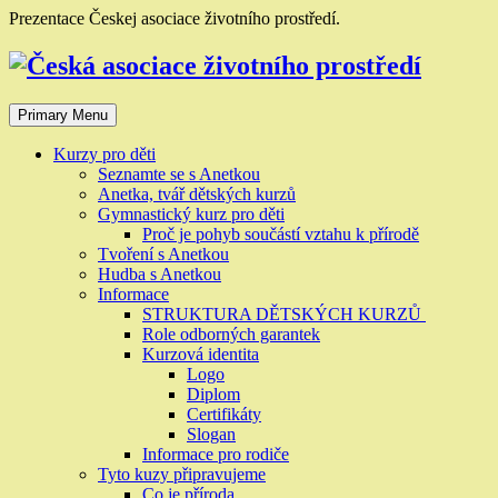
Skip
Prezentace Českej asociace životního prostředí.
to
content
Primary Menu
Kurzy pro děti
Seznamte se s Anetkou
Anetka, tvář dětských kurzů
Gymnastický kurz pro děti
Proč je pohyb součástí vztahu k přírodě
Tvoření s Anetkou
Hudba s Anetkou
Informace
STRUKTURA DĚTSKÝCH KURZŮ
Role odborných garantek
Kurzová identita
Logo
Diplom
Certifikáty
Slogan
Informace pro rodiče
Tyto kuzy připravujeme
Co je příroda