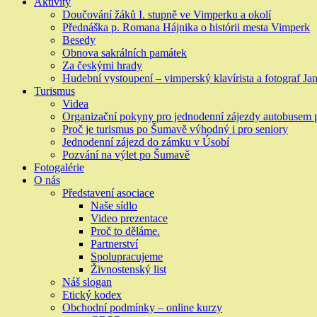
Aktivity
Doučování žáků I. stupně ve Vimperku a okolí
Přednáška p. Romana Hájnika o histórii mesta Vimperk
Besedy
Obnova sakrálních památek
Za českými hrady
Hudební vystoupení – vimperský klavírista a fotograf Jan
Turismus
Videa
Organizační pokyny pro jednodenní zájezdy autobusem
Proč je turismus po Šumavě výhodný i pro seniory
Jednodenní zájezd do zámku v Úsobí
Pozvání na výlet po Šumavě
Fotogalérie
O nás
Představení asociace
Naše sídlo
Video prezentace
Proč to děláme.
Partnerství
Spolupracujeme
Živnostenský list
Náš slogan
Etický kodex
Obchodní podmínky – online kurzy