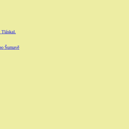
 Tláskal.
 po Šumavě