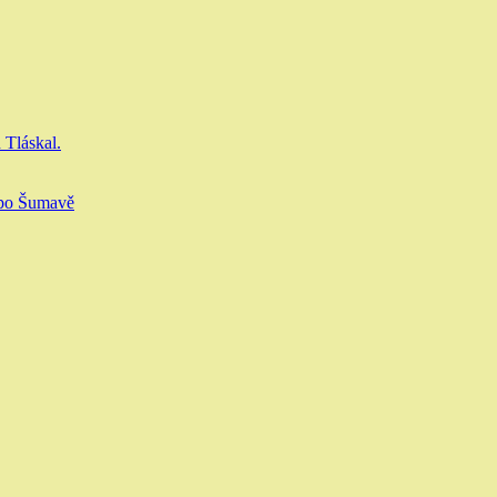
 Tláskal.
 po Šumavě