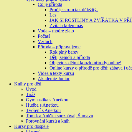
Co je příroda
Proč je strom tak důležitý.
Les
JAK SI ROSTLINY A ZVÍŘÁTKA V P
Zvířata kolem nás
Voda – modré zlato
Počasí
Vzduch
Příroda – připravujeme
Rok plný barev
Děti, senioři a příroda
Objevte s dětmi kouzlo přírody online!
Online kurzy o přírodě pro děti: zábava i uč
Videa a texty kurzu
Akademie Junior
Knihy pro děti
Úvod
Tiráž
Gymnastika s Anetkou
Hudba s Anetkou
Tvoření s Anetkou
Tomík a Anička spoznávají Šumavu
Porovnání kurzů a kníh
Kurzy pro dospělé
Placené