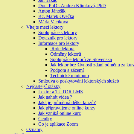
Ján Takáč
Doc. PhDr. Andrea Klimková, PhD
Anton Jánošík
Bc. Marek Ovečka
Mária Vacíková
Vítejte mezi lektory
Spolupráce s lektory
Dotazník pro lektory
Informace pro lektory
Role lektora
Odměny lektorů
Spolupráce lektorů ze Slovenska
Jak lektor bez živnosti zdaní odměnu za kur
Podpora a zázemí
Technické minimum
Smlouva o poskytování lektorských služeb
Nejčastější otázky
Lektor a TUTOR LMS
Jak nahrát videa ?
Jaká je průměrná délka kurzů?
Jak připravujeme online kurzy
Jak vzniká online kurz
Ceníky
Co je aplikace Zoom
Oznamy