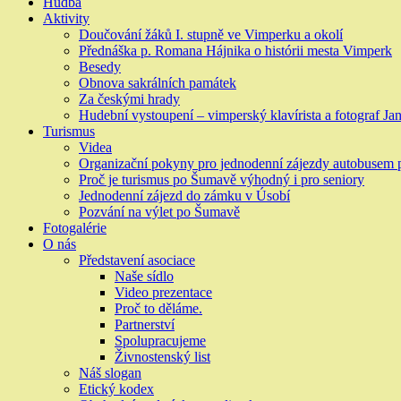
Hudba
Aktivity
Doučování žáků I. stupně ve Vimperku a okolí
Přednáška p. Romana Hájnika o histórii mesta Vimperk
Besedy
Obnova sakrálních památek
Za českými hrady
Hudební vystoupení – vimperský klavírista a fotograf Jan
Turismus
Videa
Organizační pokyny pro jednodenní zájezdy autobusem
Proč je turismus po Šumavě výhodný i pro seniory
Jednodenní zájezd do zámku v Úsobí
Pozvání na výlet po Šumavě
Fotogalérie
O nás
Představení asociace
Naše sídlo
Video prezentace
Proč to děláme.
Partnerství
Spolupracujeme
Živnostenský list
Náš slogan
Etický kodex