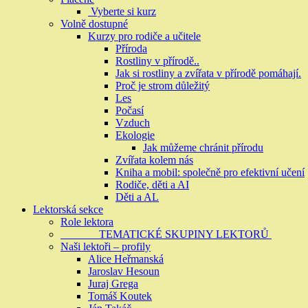
Vyberte si kurz
Volně dostupné
Kurzy pro rodiče a učitele
Příroda
Rostliny v přírodě..
Jak si rostliny a zvířata v přírodě pomáhají.
Proč je strom důležitý
Les
Počasí
Vzduch
Ekologie
Jak můžeme chránit přírodu
Zvířata kolem nás
Kniha a mobil: společně pro efektivní učení
Rodiče, děti a AI
Děti a AL
Lektorská sekce
Role lektora
TEMATICKÉ SKUPINY LEKTORŮ
Naši lektoři – profily
Alice Heřmanská
Jaroslav Hesoun
Juraj Grega
Tomáš Koutek