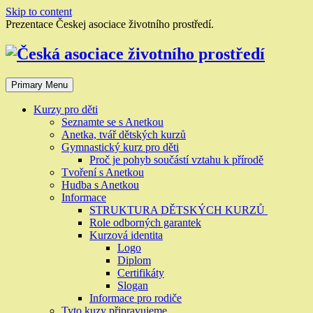
Skip to content
Prezentace Českej asociace životního prostředí.
Primary Menu
Kurzy pro děti
Seznamte se s Anetkou
Anetka, tvář dětských kurzů
Gymnastický kurz pro děti
Proč je pohyb součástí vztahu k přírodě
Tvoření s Anetkou
Hudba s Anetkou
Informace
STRUKTURA DĚTSKÝCH KURZŮ
Role odborných garantek
Kurzová identita
Logo
Diplom
Certifikáty
Slogan
Informace pro rodiče
Tyto kuzy připravujeme