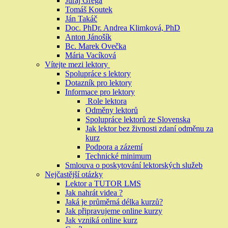
Juraj Grega
Tomáš Koutek
Ján Takáč
Doc. PhDr. Andrea Klimková, PhD
Anton Jánošík
Bc. Marek Ovečka
Mária Vacíková
Vítejte mezi lektory
Spolupráce s lektory
Dotazník pro lektory
Informace pro lektory
Role lektora
Odměny lektorů
Spolupráce lektorů ze Slovenska
Jak lektor bez živnosti zdaní odměnu za
kurz
Podpora a zázemí
Technické minimum
Smlouva o poskytování lektorských služeb
Nejčastější otázky
Lektor a TUTOR LMS
Jak nahrát videa ?
Jaká je průměrná délka kurzů?
Jak připravujeme online kurzy
Jak vzniká online kurz