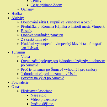
Ceníky
Co je aplikace Zoom
Oznamy
Hudba
Aktivity
Doučování žáků I. stupně ve Vimperku a okolí
Přednáška p. Romana Hájnika o histórii mesta Vimperk
Besedy
Obnova sakrálních památek
Za českými hrady
Hudební vystoupení – vimperský klavírista a fotograf
Jan Tláskal.
Turismus
Videa
Organizační pokyny pro jednodenní zájezdy autobusem
po Šumavě
Proč je turismus po Šumavě výhodný i pro seniory
Jednodenní zájezd do zámku v Úsobí
Pozvání na výlet po Šumavě
Fotogalérie
O nás
Představení asociace
Naše sídlo
Video prezentace
Proč to děláme.