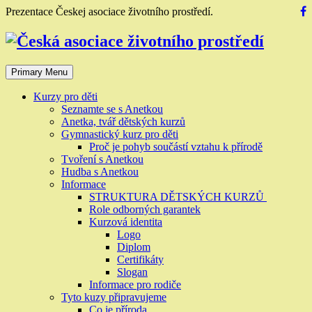
Skip
Prezentace Českej asociace životního prostředí.
to
content
Primary Menu
Kurzy pro děti
Seznamte se s Anetkou
Anetka, tvář dětských kurzů
Gymnastický kurz pro děti
Proč je pohyb součástí vztahu k přírodě
Tvoření s Anetkou
Hudba s Anetkou
Informace
STRUKTURA DĚTSKÝCH KURZŮ
Role odborných garantek
Kurzová identita
Logo
Diplom
Certifikáty
Slogan
Informace pro rodiče
Tyto kuzy připravujeme
Co je příroda