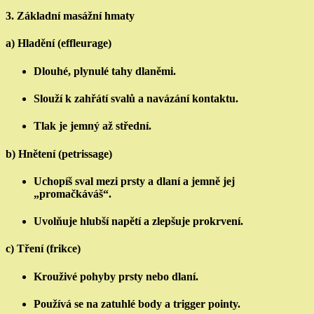
3.
Základní masážní hmaty
a) Hladění (effleurage)
Dlouhé, plynulé tahy dlaněmi.
Slouží k zahřátí svalů a navázání kontaktu.
Tlak je jemný až střední.
b) Hnětení (petrissage)
Uchopíš sval mezi prsty a dlaní a jemně jej
„promačkáváš“.
Uvolňuje hlubší napětí a zlepšuje prokrvení.
c) Tření (frikce)
Krouživé pohyby prsty nebo dlaní.
Používá se na zatuhlé body a trigger pointy.