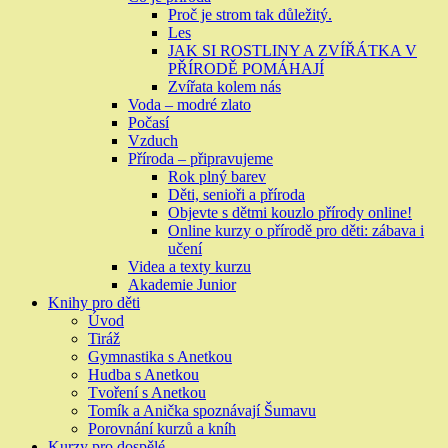
Proč je strom tak důležitý.
Les
JAK SI ROSTLINY A ZVÍŘÁTKA V
PŘÍRODĚ POMÁHAJÍ
Zvířata kolem nás
Voda – modré zlato
Počasí
Vzduch
Příroda – připravujeme
Rok plný barev
Děti, senioři a příroda
Objevte s dětmi kouzlo přírody online!
Online kurzy o přírodě pro děti: zábava i
učení
Videa a texty kurzu
Akademie Junior
Knihy pro děti
Úvod
Tiráž
Gymnastika s Anetkou
Hudba s Anetkou
Tvoření s Anetkou
Tomík a Anička spoznávají Šumavu
Porovnání kurzů a kníh
Kurzy pro dospělé