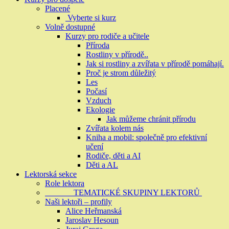
Placené
Vyberte si kurz
Volně dostupné
Kurzy pro rodiče a učitele
Příroda
Rostliny v přírodě..
Jak si rostliny a zvířata v přírodě pomáhají.
Proč je strom důležitý
Les
Počasí
Vzduch
Ekologie
Jak můžeme chránit přírodu
Zvířata kolem nás
Kniha a mobil: společně pro efektivní
učení
Rodiče, děti a AI
Děti a AL
Lektorská sekce
Role lektora
TEMATICKÉ SKUPINY LEKTORŮ
Naši lektoři – profily
Alice Heřmanská
Jaroslav Hesoun