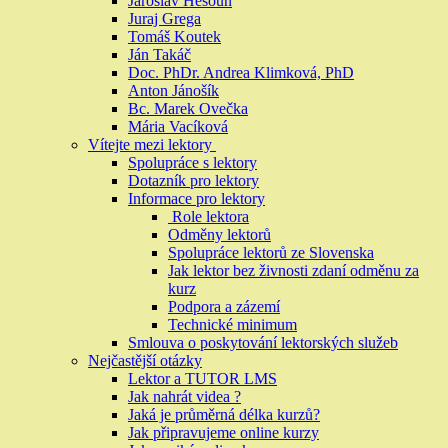
Jaroslav Hesoun
Juraj Grega
Tomáš Koutek
Ján Takáč
Doc. PhDr. Andrea Klimková, PhD
Anton Jánošík
Bc. Marek Ovečka
Mária Vacíková
Vítejte mezi lektory
Spolupráce s lektory
Dotazník pro lektory
Informace pro lektory
Role lektora
Odměny lektorů
Spolupráce lektorů ze Slovenska
Jak lektor bez živnosti zdaní odměnu za
kurz
Podpora a zázemí
Technické minimum
Smlouva o poskytování lektorských služeb
Nejčastější otázky
Lektor a TUTOR LMS
Jak nahrát videa ?
Jaká je průměrná délka kurzů?
Jak připravujeme online kurzy