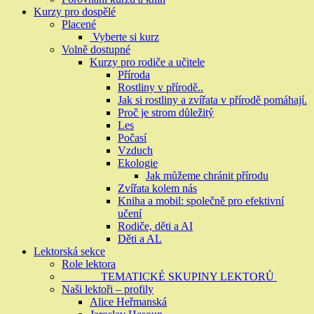
Kurzy pro dospělé
Placené
Vyberte si kurz
Volně dostupné
Kurzy pro rodiče a učitele
Příroda
Rostliny v přírodě..
Jak si rostliny a zvířata v přírodě pomáhají.
Proč je strom důležitý
Les
Počasí
Vzduch
Ekologie
Jak můžeme chránit přírodu
Zvířata kolem nás
Kniha a mobil: společně pro efektivní
učení
Rodiče, děti a AI
Děti a AL
Lektorská sekce
Role lektora
TEMATICKÉ SKUPINY LEKTORŮ
Naši lektoři – profily
Alice Heřmanská