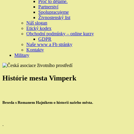
Proč to děláme.
Partnerství
Spolupracujeme
Živnostenský list
Náš slogan
Etický kodex
Obchodní podmínky – online kurzy
GDPR
Naše www a Fb stránky
Kontakty
Military
Histórie mesta Vimperk
Beseda s Romanem Hajníkem o historii našeho města.
.