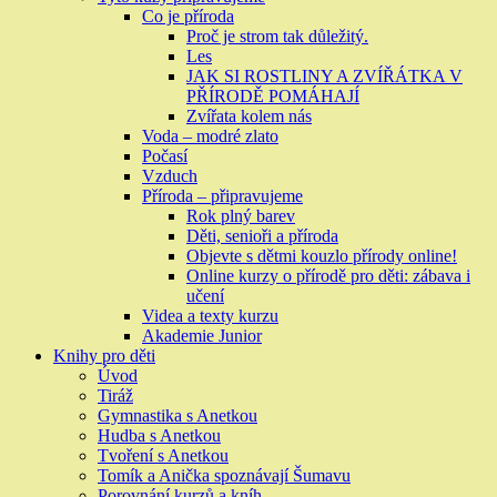
Co je příroda
Proč je strom tak důležitý.
Les
JAK SI ROSTLINY A ZVÍŘÁTKA V
PŘÍRODĚ POMÁHAJÍ
Zvířata kolem nás
Voda – modré zlato
Počasí
Vzduch
Příroda – připravujeme
Rok plný barev
Děti, senioři a příroda
Objevte s dětmi kouzlo přírody online!
Online kurzy o přírodě pro děti: zábava i
učení
Videa a texty kurzu
Akademie Junior
Knihy pro děti
Úvod
Tiráž
Gymnastika s Anetkou
Hudba s Anetkou
Tvoření s Anetkou
Tomík a Anička spoznávají Šumavu
Porovnání kurzů a kníh