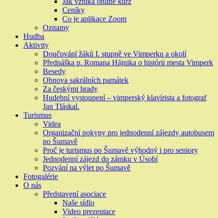
Jak vzniká online kurz
Ceníky
Co je aplikace Zoom
Oznamy
Hudba
Aktivity
Doučování žáků I. stupně ve Vimperku a okolí
Přednáška p. Romana Hájnika o histórii mesta Vimperk
Besedy
Obnova sakrálních památek
Za českými hrady
Hudební vystoupení – vimperský klavírista a fotograf
Jan Tláskal.
Turismus
Videa
Organizační pokyny pro jednodenní zájezdy autobusem
po Šumavě
Proč je turismus po Šumavě výhodný i pro seniory
Jednodenní zájezd do zámku v Úsobí
Pozvání na výlet po Šumavě
Fotogalérie
O nás
Představení asociace
Naše sídlo
Video prezentace