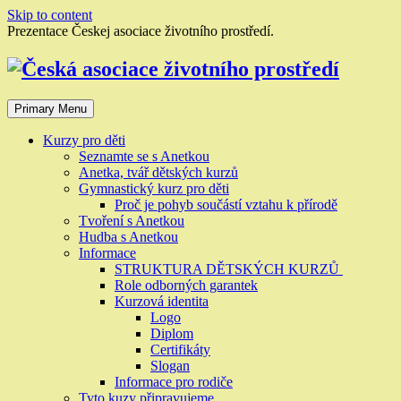
Skip to content
Prezentace Českej asociace životního prostředí.
Primary Menu
Kurzy pro děti
Seznamte se s Anetkou
Anetka, tvář dětských kurzů
Gymnastický kurz pro děti
Proč je pohyb součástí vztahu k přírodě
Tvoření s Anetkou
Hudba s Anetkou
Informace
STRUKTURA DĚTSKÝCH KURZŮ
Role odborných garantek
Kurzová identita
Logo
Diplom
Certifikáty
Slogan
Informace pro rodiče
Tyto kuzy připravujeme