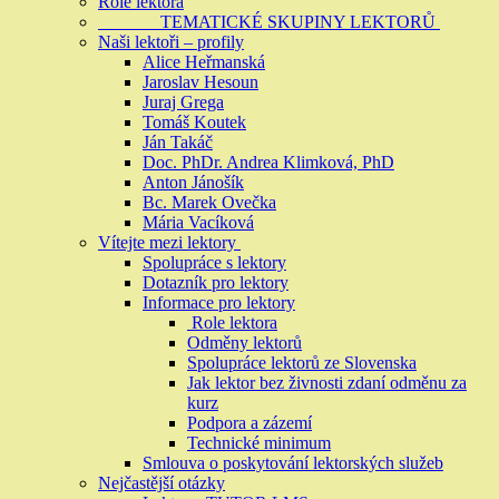
Role lektora
TEMATICKÉ SKUPINY LEKTORŮ
Naši lektoři – profily
Alice Heřmanská
Jaroslav Hesoun
Juraj Grega
Tomáš Koutek
Ján Takáč
Doc. PhDr. Andrea Klimková, PhD
Anton Jánošík
Bc. Marek Ovečka
Mária Vacíková
Vítejte mezi lektory
Spolupráce s lektory
Dotazník pro lektory
Informace pro lektory
Role lektora
Odměny lektorů
Spolupráce lektorů ze Slovenska
Jak lektor bez živnosti zdaní odměnu za
kurz
Podpora a zázemí
Technické minimum
Smlouva o poskytování lektorských služeb
Nejčastější otázky