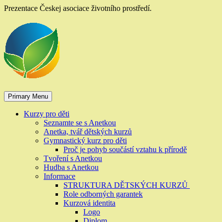
Skip
Prezentace Českej asociace životního prostředí.
to
content
Primary Menu
Kurzy pro děti
Seznamte se s Anetkou
Anetka, tvář dětských kurzů
Gymnastický kurz pro děti
Proč je pohyb součástí vztahu k přírodě
Tvoření s Anetkou
Hudba s Anetkou
Informace
STRUKTURA DĚTSKÝCH KURZŮ
Role odborných garantek
Kurzová identita
Logo
Diplom