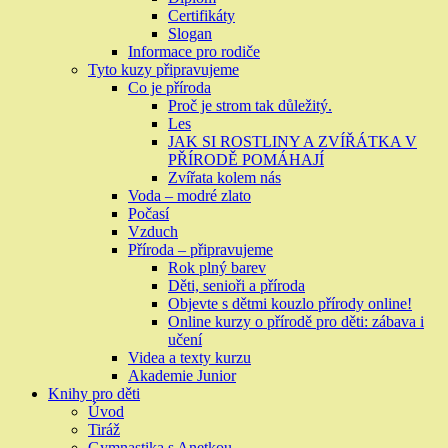
Certifikáty
Slogan
Informace pro rodiče
Tyto kuzy připravujeme
Co je příroda
Proč je strom tak důležitý.
Les
JAK SI ROSTLINY A ZVÍŘÁTKA V
PŘÍRODĚ POMÁHAJÍ
Zvířata kolem nás
Voda – modré zlato
Počasí
Vzduch
Příroda – připravujeme
Rok plný barev
Děti, senioři a příroda
Objevte s dětmi kouzlo přírody online!
Online kurzy o přírodě pro děti: zábava i
učení
Videa a texty kurzu
Akademie Junior
Knihy pro děti
Úvod
Tiráž
Gymnastika s Anetkou