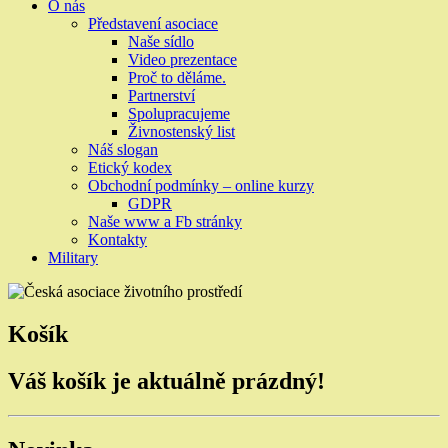
O nás
Představení asociace
Naše sídlo
Video prezentace
Proč to děláme.
Partnerství
Spolupracujeme
Živnostenský list
Náš slogan
Etický kodex
Obchodní podmínky – online kurzy
GDPR
Naše www a Fb stránky
Kontakty
Military
Košík
Váš košík je aktuálně prázdný!