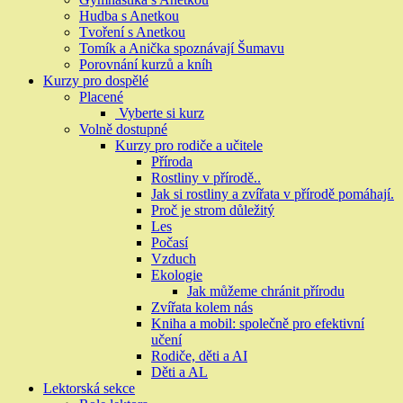
Hudba s Anetkou
Tvoření s Anetkou
Tomík a Anička spoznávají Šumavu
Porovnání kurzů a kníh
Kurzy pro dospělé
Placené
Vyberte si kurz
Volně dostupné
Kurzy pro rodiče a učitele
Příroda
Rostliny v přírodě..
Jak si rostliny a zvířata v přírodě pomáhají.
Proč je strom důležitý
Les
Počasí
Vzduch
Ekologie
Jak můžeme chránit přírodu
Zvířata kolem nás
Kniha a mobil: společně pro efektivní
učení
Rodiče, děti a AI
Děti a AL
Lektorská sekce