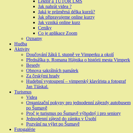
Lektor a TUTOR LMS
Jak nahrát videa ?
Jaká je průměrná délka kurzů?
Jak připravujeme online kurzy
Jak vzniká online kurz
Ceníky
Co je aplikace Zoom
Oznamy
Hudba
Aktivity
Doučování žáků I. stupně ve Vimperku a okolí
Přednáška p. Romana Hájnika o histórii mesta Vimperk
Besedy
Obnova sakrálních památek
Za českými hrady
Hudební vystoupení – vimperský klavírista a fotograf
Jan Tláskal.
Turismus
Videa
Organizační pokyny pro jednodenní zájezdy autobusem
po Šumavě
Proč je turismus po Šumavě výhodný i pro seniory
Jednodenní zájezd do zámku v Úsobí
Pozvání na výlet po Šumavě
Fotogalérie