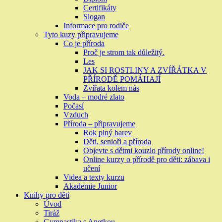
Certifikáty
Slogan
Informace pro rodiče
Tyto kuzy připravujeme
Co je příroda
Proč je strom tak důležitý.
Les
JAK SI ROSTLINY A ZVÍŘÁTKA V
PŘÍRODĚ POMÁHAJÍ
Zvířata kolem nás
Voda – modré zlato
Počasí
Vzduch
Příroda – připravujeme
Rok plný barev
Děti, senioři a příroda
Objevte s dětmi kouzlo přírody online!
Online kurzy o přírodě pro děti: zábava i
učení
Videa a texty kurzu
Akademie Junior
Knihy pro děti
Úvod
Tiráž
Gymnastika s Anetkou