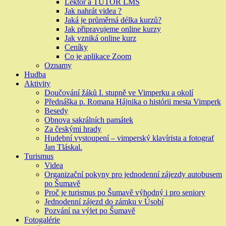
Lektor a TUTOR LMS
Jak nahrát videa ?
Jaká je průměrná délka kurzů?
Jak připravujeme online kurzy
Jak vzniká online kurz
Ceníky
Co je aplikace Zoom
Oznamy
Hudba
Aktivity
Doučování žáků I. stupně ve Vimperku a okolí
Přednáška p. Romana Hájnika o histórii mesta Vimperk
Besedy
Obnova sakrálních památek
Za českými hrady
Hudební vystoupení – vimperský klavírista a fotograf
Jan Tláskal.
Turismus
Videa
Organizační pokyny pro jednodenní zájezdy autobusem
po Šumavě
Proč je turismus po Šumavě výhodný i pro seniory
Jednodenní zájezd do zámku v Úsobí
Pozvání na výlet po Šumavě
Fotogalérie