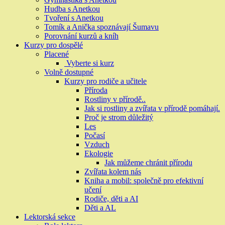
Hudba s Anetkou
Tvoření s Anetkou
Tomík a Anička spoznávají Šumavu
Porovnání kurzů a kníh
Kurzy pro dospělé
Placené
Vyberte si kurz
Volně dostupné
Kurzy pro rodiče a učitele
Příroda
Rostliny v přírodě..
Jak si rostliny a zvířata v přírodě pomáhají.
Proč je strom důležitý
Les
Počasí
Vzduch
Ekologie
Jak můžeme chránit přírodu
Zvířata kolem nás
Kniha a mobil: společně pro efektivní
učení
Rodiče, děti a AI
Děti a AL
Lektorská sekce