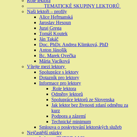
Role lektora
TEMATICKÉ SKUPINY LEKTORŮ
Naši lektoři – profily
Alice Heřmanská
Jaroslav Hesoun
Juraj Grega
Tomáš Koutek
Ján Takáč
Doc. PhDr. Andrea Klimková, PhD
Anton Jánošík
Bc. Marek Ovečka
Mária Vacíková
Vítejte mezi lektory
Spolupráce s lektory
Dotazník pro lektory
Informace pro lektory
Role lektora
Odměny lektorů
Spolupráce lektorů ze Slovenska
Jak lektor bez živnosti zdaní odměnu za
kurz
Podpora a zázemí
Technické minimum
Smlouva o poskytování lektorských služeb
Nejčastější otázky