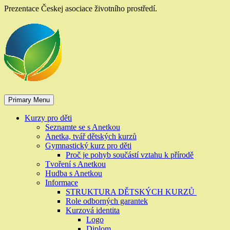
Skip
Prezentace Českej asociace životního prostředí.
to
content
Primary Menu
Kurzy pro děti
Seznamte se s Anetkou
Anetka, tvář dětských kurzů
Gymnastický kurz pro děti
Proč je pohyb součástí vztahu k přírodě
Tvoření s Anetkou
Hudba s Anetkou
Informace
STRUKTURA DĚTSKÝCH KURZŮ
Role odborných garantek
Kurzová identita
Logo
Diplom