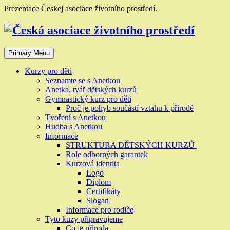
Skip
Prezentace Českej asociace životního prostředí.
to
content
Primary Menu
Kurzy pro děti
Seznamte se s Anetkou
Anetka, tvář dětských kurzů
Gymnastický kurz pro děti
Proč je pohyb součástí vztahu k přírodě
Tvoření s Anetkou
Hudba s Anetkou
Informace
STRUKTURA DĚTSKÝCH KURZŮ
Role odborných garantek
Kurzová identita
Logo
Diplom
Certifikáty
Slogan
Informace pro rodiče
Tyto kuzy připravujeme
Co je příroda