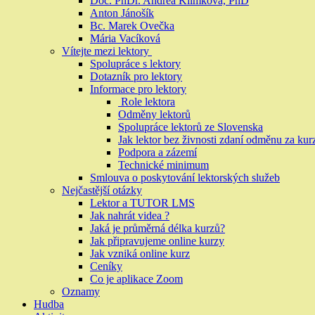
Doc. PhDr. Andrea Klimková, PhD
Anton Jánošík
Bc. Marek Ovečka
Mária Vacíková
Vítejte mezi lektory
Spolupráce s lektory
Dotazník pro lektory
Informace pro lektory
Role lektora
Odměny lektorů
Spolupráce lektorů ze Slovenska
Jak lektor bez živnosti zdaní odměnu za kur
Podpora a zázemí
Technické minimum
Smlouva o poskytování lektorských služeb
Nejčastější otázky
Lektor a TUTOR LMS
Jak nahrát videa ?
Jaká je průměrná délka kurzů?
Jak připravujeme online kurzy
Jak vzniká online kurz
Ceníky
Co je aplikace Zoom
Oznamy
Hudba