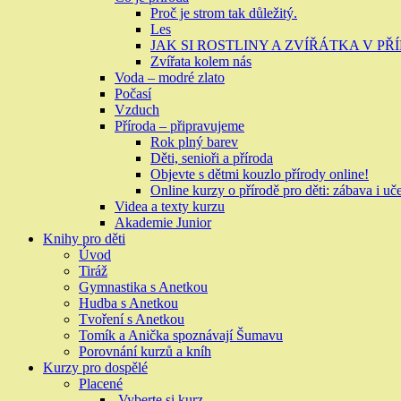
Proč je strom tak důležitý.
Les
JAK SI ROSTLINY A ZVÍŘÁTKA V P
Zvířata kolem nás
Voda – modré zlato
Počasí
Vzduch
Příroda – připravujeme
Rok plný barev
Děti, senioři a příroda
Objevte s dětmi kouzlo přírody online!
Online kurzy o přírodě pro děti: zábava i uč
Videa a texty kurzu
Akademie Junior
Knihy pro děti
Úvod
Tiráž
Gymnastika s Anetkou
Hudba s Anetkou
Tvoření s Anetkou
Tomík a Anička spoznávají Šumavu
Porovnání kurzů a kníh
Kurzy pro dospělé
Placené
Vyberte si kurz