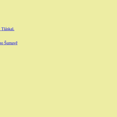
 Tláskal.
 po Šumavě