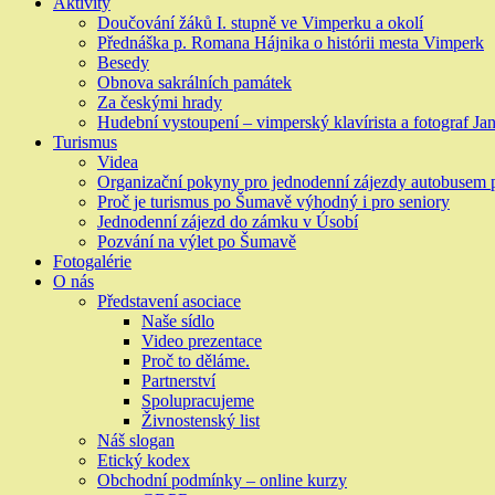
Aktivity
Doučování žáků I. stupně ve Vimperku a okolí
Přednáška p. Romana Hájnika o histórii mesta Vimperk
Besedy
Obnova sakrálních památek
Za českými hrady
Hudební vystoupení – vimperský klavírista a fotograf Jan
Turismus
Videa
Organizační pokyny pro jednodenní zájezdy autobusem
Proč je turismus po Šumavě výhodný i pro seniory
Jednodenní zájezd do zámku v Úsobí
Pozvání na výlet po Šumavě
Fotogalérie
O nás
Představení asociace
Naše sídlo
Video prezentace
Proč to děláme.
Partnerství
Spolupracujeme
Živnostenský list
Náš slogan
Etický kodex
Obchodní podmínky – online kurzy