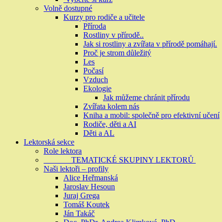
Volně dostupné
Kurzy pro rodiče a učitele
Příroda
Rostliny v přírodě..
Jak si rostliny a zvířata v přírodě pomáhají.
Proč je strom důležitý
Les
Počasí
Vzduch
Ekologie
Jak můžeme chránit přírodu
Zvířata kolem nás
Kniha a mobil: společně pro efektivní učení
Rodiče, děti a AI
Děti a AL
Lektorská sekce
Role lektora
TEMATICKÉ SKUPINY LEKTORŮ
Naši lektoři – profily
Alice Heřmanská
Jaroslav Hesoun
Juraj Grega
Tomáš Koutek
Ján Takáč