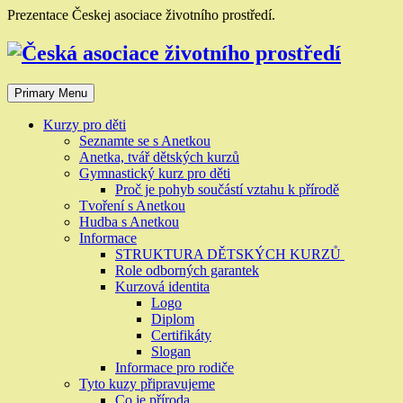
Skip
Prezentace Českej asociace životního prostředí.
to
content
Primary Menu
Kurzy pro děti
Seznamte se s Anetkou
Anetka, tvář dětských kurzů
Gymnastický kurz pro děti
Proč je pohyb součástí vztahu k přírodě
Tvoření s Anetkou
Hudba s Anetkou
Informace
STRUKTURA DĚTSKÝCH KURZŮ
Role odborných garantek
Kurzová identita
Logo
Diplom
Certifikáty
Slogan
Informace pro rodiče
Tyto kuzy připravujeme
Co je příroda