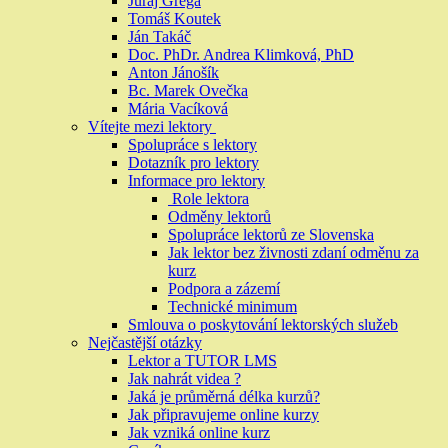
Juraj Grega
Tomáš Koutek
Ján Takáč
Doc. PhDr. Andrea Klimková, PhD
Anton Jánošík
Bc. Marek Ovečka
Mária Vacíková
Vítejte mezi lektory
Spolupráce s lektory
Dotazník pro lektory
Informace pro lektory
Role lektora
Odměny lektorů
Spolupráce lektorů ze Slovenska
Jak lektor bez živnosti zdaní odměnu za
kurz
Podpora a zázemí
Technické minimum
Smlouva o poskytování lektorských služeb
Nejčastější otázky
Lektor a TUTOR LMS
Jak nahrát videa ?
Jaká je průměrná délka kurzů?
Jak připravujeme online kurzy
Jak vzniká online kurz