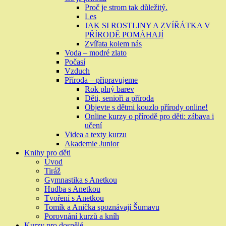
Proč je strom tak důležitý.
Les
JAK SI ROSTLINY A ZVÍŘÁTKA V
PŘÍRODĚ POMÁHAJÍ
Zvířata kolem nás
Voda – modré zlato
Počasí
Vzduch
Příroda – připravujeme
Rok plný barev
Děti, senioři a příroda
Objevte s dětmi kouzlo přírody online!
Online kurzy o přírodě pro děti: zábava i
učení
Videa a texty kurzu
Akademie Junior
Knihy pro děti
Úvod
Tiráž
Gymnastika s Anetkou
Hudba s Anetkou
Tvoření s Anetkou
Tomík a Anička spoznávají Šumavu
Porovnání kurzů a kníh
Kurzy pro dospělé