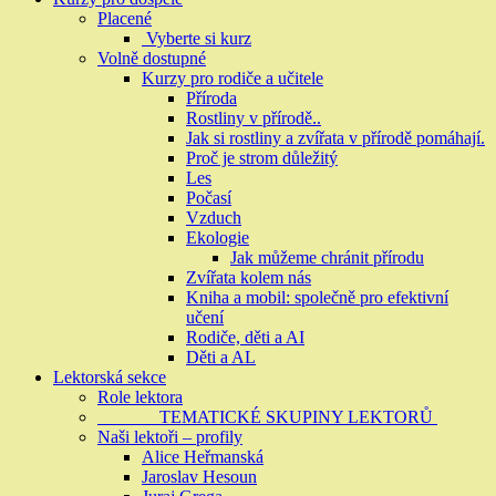
Placené
Vyberte si kurz
Volně dostupné
Kurzy pro rodiče a učitele
Příroda
Rostliny v přírodě..
Jak si rostliny a zvířata v přírodě pomáhají.
Proč je strom důležitý
Les
Počasí
Vzduch
Ekologie
Jak můžeme chránit přírodu
Zvířata kolem nás
Kniha a mobil: společně pro efektivní
učení
Rodiče, děti a AI
Děti a AL
Lektorská sekce
Role lektora
TEMATICKÉ SKUPINY LEKTORŮ
Naši lektoři – profily
Alice Heřmanská
Jaroslav Hesoun