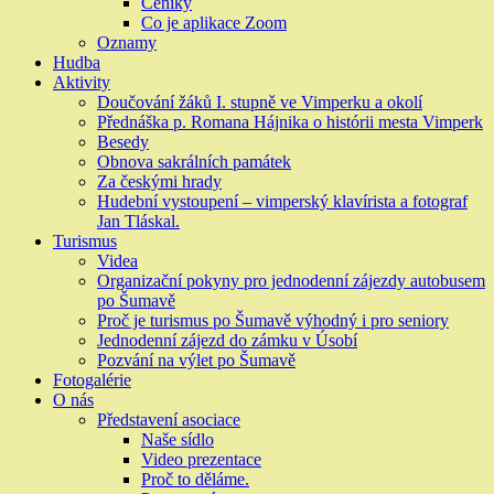
Ceníky
Co je aplikace Zoom
Oznamy
Hudba
Aktivity
Doučování žáků I. stupně ve Vimperku a okolí
Přednáška p. Romana Hájnika o histórii mesta Vimperk
Besedy
Obnova sakrálních památek
Za českými hrady
Hudební vystoupení – vimperský klavírista a fotograf
Jan Tláskal.
Turismus
Videa
Organizační pokyny pro jednodenní zájezdy autobusem
po Šumavě
Proč je turismus po Šumavě výhodný i pro seniory
Jednodenní zájezd do zámku v Úsobí
Pozvání na výlet po Šumavě
Fotogalérie
O nás
Představení asociace
Naše sídlo
Video prezentace
Proč to děláme.