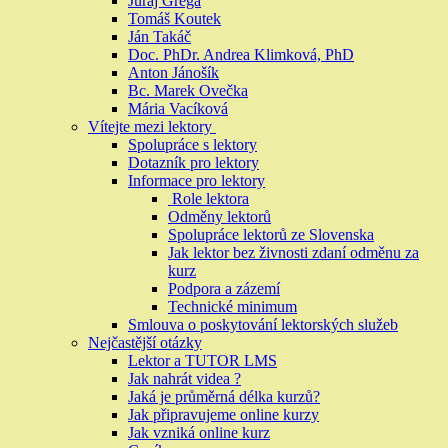
Juraj Grega
Tomáš Koutek
Ján Takáč
Doc. PhDr. Andrea Klimková, PhD
Anton Jánošík
Bc. Marek Ovečka
Mária Vacíková
Vítejte mezi lektory
Spolupráce s lektory
Dotazník pro lektory
Informace pro lektory
Role lektora
Odměny lektorů
Spolupráce lektorů ze Slovenska
Jak lektor bez živnosti zdaní odměnu za
kurz
Podpora a zázemí
Technické minimum
Smlouva o poskytování lektorských služeb
Nejčastější otázky
Lektor a TUTOR LMS
Jak nahrát videa ?
Jaká je průměrná délka kurzů?
Jak připravujeme online kurzy
Jak vzniká online kurz