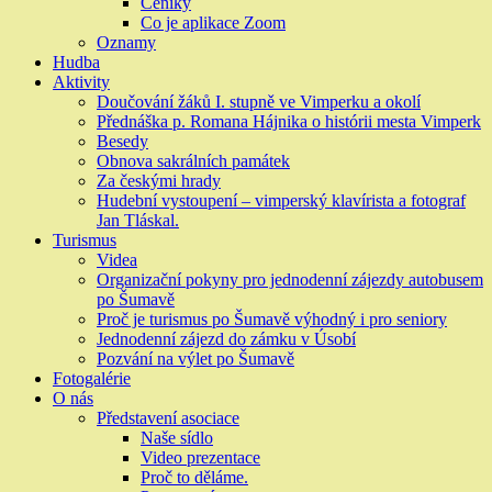
Ceníky
Co je aplikace Zoom
Oznamy
Hudba
Aktivity
Doučování žáků I. stupně ve Vimperku a okolí
Přednáška p. Romana Hájnika o histórii mesta Vimperk
Besedy
Obnova sakrálních památek
Za českými hrady
Hudební vystoupení – vimperský klavírista a fotograf
Jan Tláskal.
Turismus
Videa
Organizační pokyny pro jednodenní zájezdy autobusem
po Šumavě
Proč je turismus po Šumavě výhodný i pro seniory
Jednodenní zájezd do zámku v Úsobí
Pozvání na výlet po Šumavě
Fotogalérie
O nás
Představení asociace
Naše sídlo
Video prezentace
Proč to děláme.