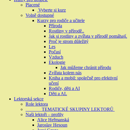
Placené
Vyberte si kurz
Volně dostupné
Kurzy pro rodiče a učitele
Příroda
Rostliny v přírodě..
Jak si rostliny a zvířata v přírodě pomáhají.
Proč je strom důležitý
Les
Počasí
Vzduch
Ekologie
Jak můžeme chránit přírodu
Zvířata kolem nás
Kniha a mobil: společně pro efektivní
učení
Rodiče, děti a AI
Děti a AL
Lektorská sekce
Role lektora
TEMATICKÉ SKUPINY LEKTORŮ
Naši lektoři – profily
Alice Heřmanská
Jaroslav Hesoun