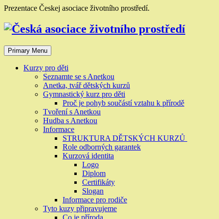
Skip
Prezentace Českej asociace životního prostředí.
to
content
Primary Menu
Kurzy pro děti
Seznamte se s Anetkou
Anetka, tvář dětských kurzů
Gymnastický kurz pro děti
Proč je pohyb součástí vztahu k přírodě
Tvoření s Anetkou
Hudba s Anetkou
Informace
STRUKTURA DĚTSKÝCH KURZŮ
Role odborných garantek
Kurzová identita
Logo
Diplom
Certifikáty
Slogan
Informace pro rodiče
Tyto kuzy připravujeme
Co je příroda