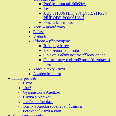
Proč je strom tak důležitý.
Les
JAK SI ROSTLINY A ZVÍŘÁTKA V
PŘÍRODĚ POMÁHAJÍ
Zvířata kolem nás
Voda – modré zlato
Počasí
Vzduch
Příroda – připravujeme
Rok plný barev
Děti, senioři a příroda
Objevte s dětmi kouzlo přírody online!
Online kurzy o přírodě pro děti: zábava i
učení
Videa a texty kurzu
Akademie Junior
Knihy pro děti
Úvod
Tiráž
Gymnastika s Anetkou
Hudba s Anetkou
Tvoření s Anetkou
Tomík a Anička spoznávají Šumavu
Porovnání kurzů a kníh
Kurzy pro dospělé